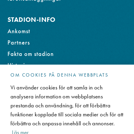
STADION-INFO
Ankomst
Partners
Fakta om stadion
Historia
OM COOKIES PÅ DENNA WEBBPLATS
Miljöprogram
Vi använder cookies för att samla in och
Stadionstiftelsen
analysera information om webbplatsens
Rekord
prestanda och användning, för att förbättra
Lokalerna
funktioner kopplade till sociala medier och för att
förbättra och anpassa innehåll och annonser.
KONTAKT
Läs mer