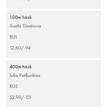
100m häck
Svetla Dimitrova
BUL
12,60/-94
400m häck
Julia Petšonkina
RUS
52,90/-05