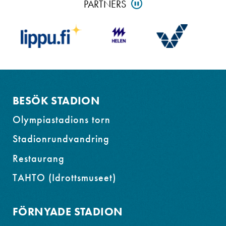
Skip
PARTNERS
PAUSE
partners
and
go
to
footer
BESÖK STADION
Olympiastadions torn
Stadionrundvandring
Restaurang
TAHTO (Idrottsmuseet)
FÖRNYADE STADION