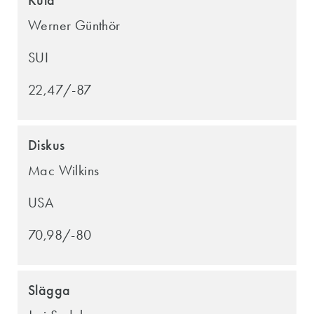
Werner Günthör
SUI
22,47/-87
Diskus
Mac Wilkins
USA
70,98/-80
Slägga