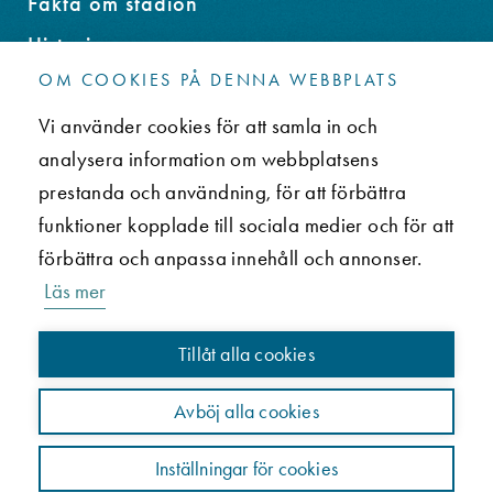
Fakta om stadion
Historia
OM COOKIES PÅ DENNA WEBBPLATS
Miljöprogram
Vi använder cookies för att samla in och
Stadionstiftelsen
analysera information om webbplatsens
Rekord
prestanda och användning, för att förbättra
Lokalerna
funktioner kopplade till sociala medier och för att
förbättra och anpassa innehåll och annonser.
KONTAKT
Läs mer
Olympiastadions vanliga frågor
Tillåt alla cookies
Integritetspolicy (en)
Avböj alla cookies
Paavo Nurmis väg 1, 00250 Helsingfors
Info tel. 050 3431619
Inställningar för cookies