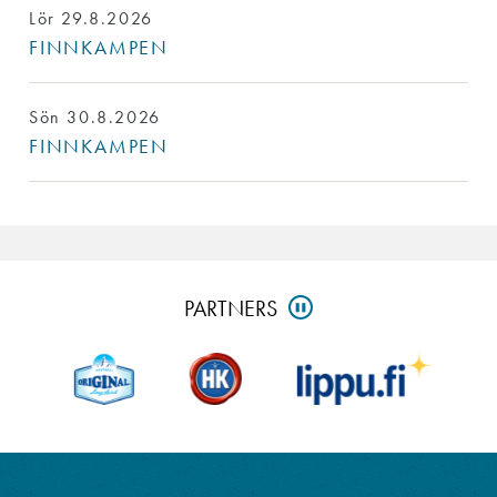
Lör 29.8.2026
FINNKAMPEN
Sön 30.8.2026
FINNKAMPEN
Skip
PARTNERS
PAUSE
partners
and
go
to
footer