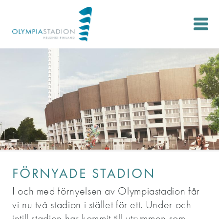
Skip
to
main
content
FÖRNYADE STADION
I och med förnyelsen av Olympiastadion får
vi nu två stadion i stället för ett. Under och
intill stadion har kommit till utrymmen som