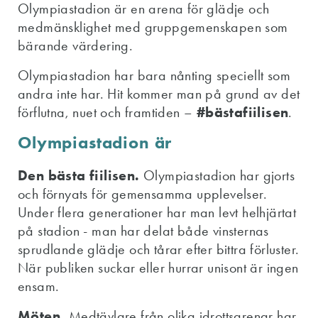
Olympiastadion är en arena för glädje och
medmänsklighet med gruppgemenskapen som
bärande värdering.
Olympiastadion har bara nånting speciellt som
andra inte har. Hit kommer man på grund av det
förflutna, nuet och framtiden –
#bästafiilisen
.
Olympiastadion är
Den bästa fiilisen.
Olympiastadion har gjorts
och förnyats för gemensamma upplevelser.
Under flera generationer har man levt helhjärtat
på stadion - man har delat både vinsternas
sprudlande glädje och tårar efter bittra förluster.
När publiken suckar eller hurrar unisont är ingen
ensam.
Möten.
Medtävlare från olika idrottsgrenar har