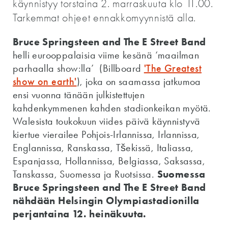
käynnistyy torstaina 2. marraskuuta klo 11.00.
Tarkemmat ohjeet ennakkomyynnistä alla.
Bruce Springsteen and The E Street Band
helli eurooppalaisia viime kesänä ‘maailman
parhaalla show:lla’ (Billboard
'The Greatest
show on earth'
), joka on saamassa jatkumoa
ensi vuonna tänään julkistettujen
kahdenkymmenen kahden stadionkeikan myötä.
Walesista toukokuun viides päivä käynnistyvä
kiertue vierailee Pohjois-Irlannissa, Irlannissa,
Englannissa, Ranskassa, Tšekissä, Italiassa,
Espanjassa, Hollannissa, Belgiassa, Saksassa,
Tanskassa, Suomessa ja Ruotsissa.
Suomessa
Bruce Springsteen and The E Street Band
nähdään Helsingin Olympiastadionilla
perjantaina 12. heinäkuuta.