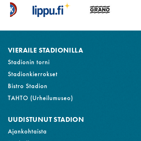
ja
siirry
alatunnisteeseen
VIERAILE STADIONILLA
Stadionin torni
Stadionkierrokset
Bistro Stadion
TAHTO (Urheilumuseo)
UUDISTUNUT STADION
Ajankohtaista