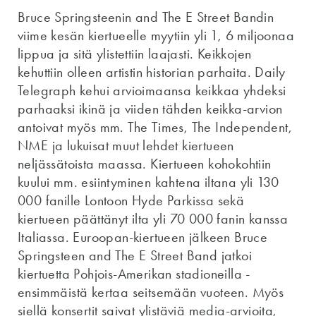
Bruce Springsteenin and The E Street Bandin
viime kesän kiertueelle myytiin yli 1, 6 miljoonaa
lippua ja sitä ylistettiin laajasti. Keikkojen
kehuttiin olleen artistin historian parhaita. Daily
Telegraph kehui arvioimaansa keikkaa yhdeksi
parhaaksi ikinä ja viiden tähden keikka-arvion
antoivat myös mm. The Times, The Independent,
NME ja lukuisat muut lehdet kiertueen
neljässätoista maassa. Kiertueen kohokohtiin
kuului mm. esiintyminen kahtena iltana yli 130
000 fanille Lontoon Hyde Parkissa sekä
kiertueen päättänyt ilta yli 70 000 fanin kanssa
Italiassa. Euroopan-kiertueen jälkeen Bruce
Springsteen and The E Street Band jatkoi
kiertuetta Pohjois-Amerikan stadioneilla -
ensimmäistä kertaa seitsemään vuoteen. Myös
siellä konsertit saivat ylistäviä media-arvioita,