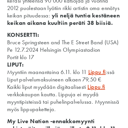
keräsi yhteensä 90 000 katsojaa ja vuonna
2012 puolestaan lyötiin rikki artistin oma ennätys
keikan pituudessa:
yli neljä tuntia kestäneen
keikan aikana kuultiin peräti 38 biisiä.
KONSERTTI:
Bruce Springsteen and The E Street Band (USA)
Pe 12.7.2024 Helsingin Olympiastadion
Portit klo 17
LIPUT:
Myyntiin maanantaina 6.11. klo 11
Lippu.fi
:ssä
Liput palvelumaksuineen alkaen 79,50 €
Kaikki liput myydään digitaalisesti
Lippu.fi
verkkokaupan kautta. Lippuja ei myydä
myyntipisteissä tai puhelinpalvelussa. Myynnissä
myös lippupaketteja.
My Live Nation -ennakkomyynti