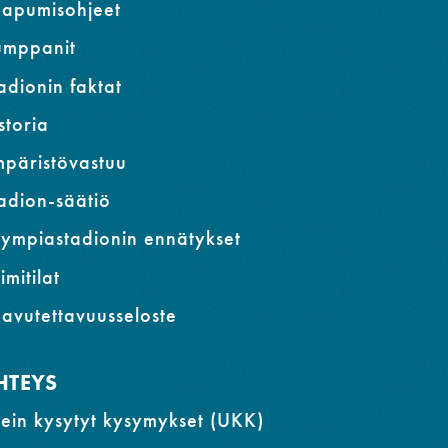
apumisohjeet
umppanit
adionin faktat
storia
päristövastuu
adion-säätiö
ympiastadionin ennätykset
imitilat
avutettavuusseloste
HTEYS
ein kysytyt kysymykset (UKK)