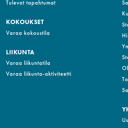
Tulevat tapahtumat
Sa
K
KOKOUKSET
St
Varaa kokoustila
Hi
Ym
LIIKUNTA
St
Varaa liikuntatila
Ol
Varaa liikunta-aktiviteetti
To
Sa
Y
Us