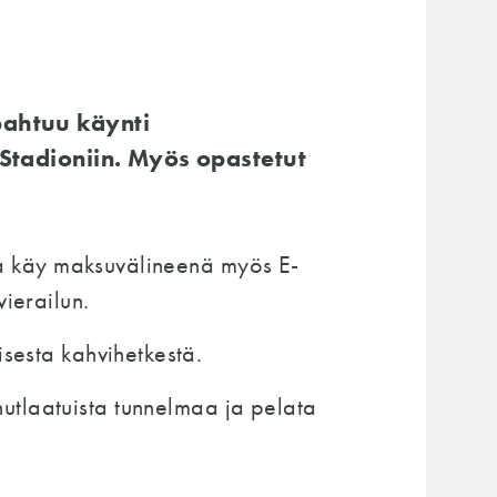
apahtuu käynti
o Stadioniin. Myös opastetut
essa käy maksuvälineenä myös E-
vierailun.
isesta kahvihetkestä.
inutlaatuista tunnelmaa ja pelata