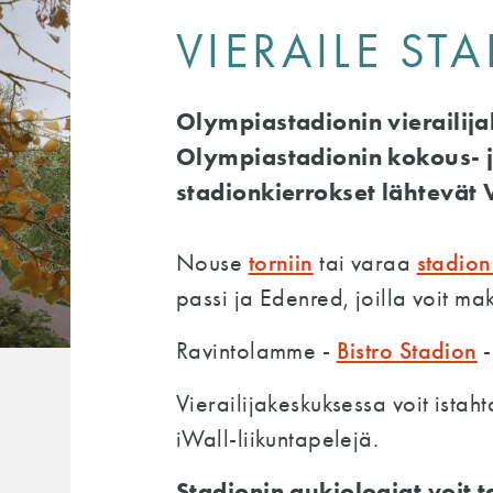
VIERAILE ST
Olympiastadionin vierailija
Olympiastadionin kokous- ja 
stadionkierrokset lähtevät 
torniin
stadion
Nouse
tai varaa
passi ja Edenred, joilla voit m
Bistro Stadion
Ravintolamme -
-
Vierailijakeskuksessa voit istah
iWall-liikuntapelejä.
Stadionin aukioloajat voit 