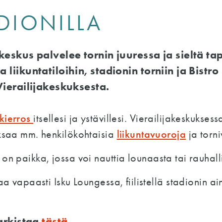
ADIONILLA
keskus palvelee tornin juuressa ja sieltä t
liikuntatiloihin, stadionin torniin ja Bistr
Vierailijakeskuksesta.
kierros
itsellesi ja ystävillesi. Vierailijakeskuks
liikuntavuoroja
aksaa mm. henkilökohtaisia
ja torni
 on paikka, jossa voi nauttia lounaasta tai rauhall
taa vapaasti Isku Loungessa, fiilistellä stadionin a
tarkistaa
tästä
.