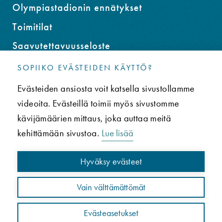
Olympiastadionin ennätykset
Toimitilat
Saavutettavuusseloste
SOPIIKO EVÄSTEIDEN KÄYTTÖ?
YHTEYS
Evästeiden ansiosta voit katsella sivustollamme
Usein kysytyt kysymykset (UKK)
videoita. Evästeillä toimii myös sivustomme
Tietosuojaseloste
kävijämäärien mittaus, joka auttaa meitä
kehittämään sivustoa.
Lue lisää
Paavo Nurmen tie 1, 00250 Helsinki
Info puh. 050 3431619
Hyväksy evästeet
Some
Vain välttämättömät
Evästeasetukset