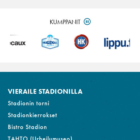
Ohita
KUMPPANIT
PAUSE
kumppanit-
osio
ja
siirry
alatunnisteeseen
VIERAILE STADIONILLA
Stadionin torni
Stadionkierrokset
Bistro Stadion
TAHTO (Urheilumuseo)