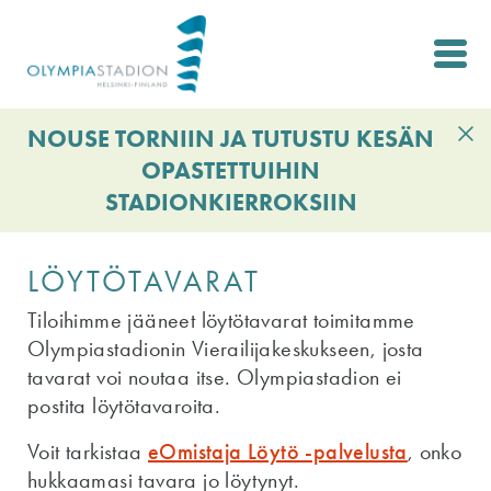
Hyppää
pääsisältöön
NOUSE TORNIIN JA TUTUSTU KESÄN
OPASTETTUIHIN
STADIONKIERROKSIIN
LÖYTÖTAVARAT
Tiloihimme jääneet löytötavarat toimitamme
Olympiastadionin Vierailijakeskukseen, josta
tavarat voi noutaa itse. Olympiastadion ei
postita löytötavaroita.
Voit tarkistaa
eOmistaja Löytö -palvelusta
, onko
hukkaamasi tavara jo löytynyt.