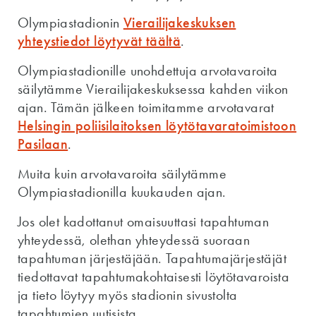
Olympiastadionin
Vierailijakeskuksen
yhteystiedot löytyvät täältä
.
Olympiastadionille unohdettuja arvotavaroita
säilytämme Vierailijakeskuksessa kahden viikon
ajan. Tämän jälkeen toimitamme arvotavarat
Helsingin poliisilaitoksen löytötavaratoimistoon
Pasilaan
.
Muita kuin arvotavaroita säilytämme
Olympiastadionilla kuukauden ajan.
Jos olet kadottanut omaisuuttasi tapahtuman
yhteydessä, olethan yhteydessä suoraan
tapahtuman järjestäjään. Tapahtumajärjestäjät
tiedottavat tapahtumakohtaisesti löytötavaroista
ja tieto löytyy myös stadionin sivustolta
tapahtumien uutisista.