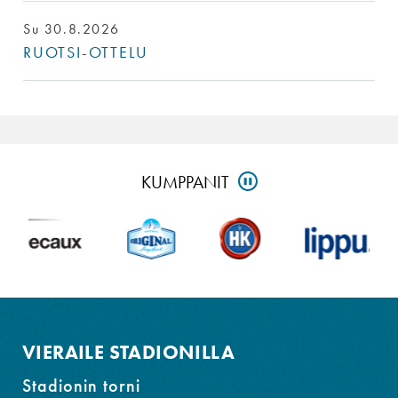
Su 30.8.2026
RUOTSI-OTTELU
Ohita
KUMPPANIT
PAUSE
kumppanit-
osio
ja
siirry
alatunnisteeseen
VIERAILE STADIONILLA
Stadionin torni