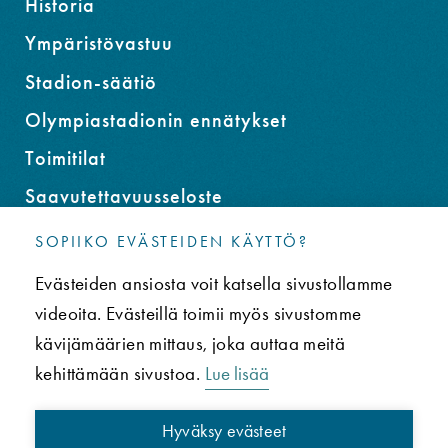
Historia
Ympäristövastuu
Stadion-säätiö
Olympiastadionin ennätykset
Toimitilat
Saavutettavuusseloste
SOPIIKO EVÄSTEIDEN KÄYTTÖ?
YHTEYS
Evästeiden ansiosta voit katsella sivustollamme
Usein kysytyt kysymykset (UKK)
videoita. Evästeillä toimii myös sivustomme
Tietosuojaseloste
kävijämäärien mittaus, joka auttaa meitä
kehittämään sivustoa.
Lue lisää
Paavo Nurmen tie 1, 00250 Helsinki
Info puh. 050 3431619
Hyväksy evästeet