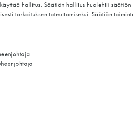
yttää hallitus. Säätiön hallitus huolehtii säätiön h
isesti tarkoituksen toteuttamiseksi. Säätiön toimi
heenjohtaja
uheenjohtaja