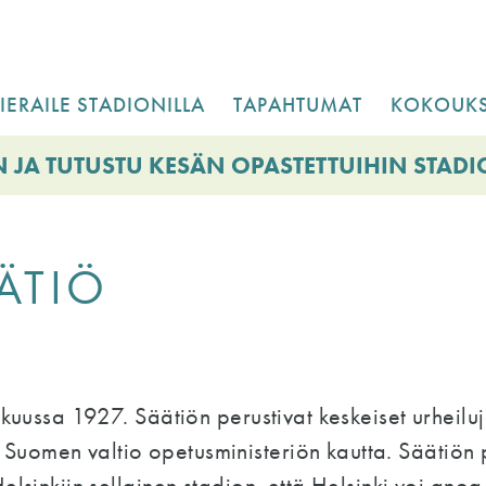
IERAILE STADIONILLA
TAPAHTUMAT
KOKOUKS
 JA TUTUSTU KESÄN OPASTETTUIHIN STAD
ÄTIÖ
ukuussa 1927. Säätiön perustivat keskeiset urheiluj
uomen valtio opetusministeriön kautta. Säätiön p