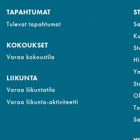
TAPAHTUMAT
S
Tulevat tapahtumat
Sa
K
KOKOUKSET
St
Varaa kokoustila
Hi
Ym
LIIKUNTA
St
Varaa liikuntatila
Ol
Varaa liikunta-aktiviteetti
To
Sa