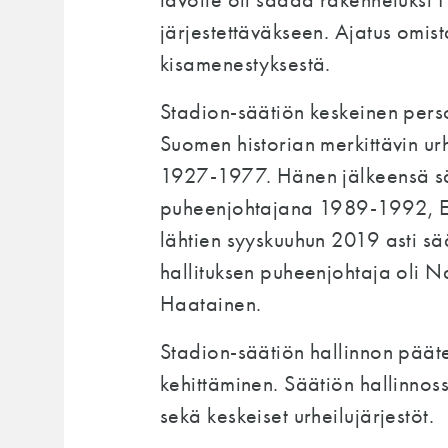
tavoite oli saada rakennetuksi H
järjestettäväkseen. Ajatus omis
kisamenestyksestä.
Stadion-säätiön keskeinen perso
Suomen historian merkittävin ur
1927-1977. Hänen jälkeensä sää
puheenjohtajana 1989-1992, Er
lähtien syyskuuhun 2019 asti s
hallituksen puheenjohtaja oli 
Haatainen.
Stadion-säätiön hallinnon päät
kehittäminen. Säätiön hallinnoss
sekä keskeiset urheilujärjestöt.