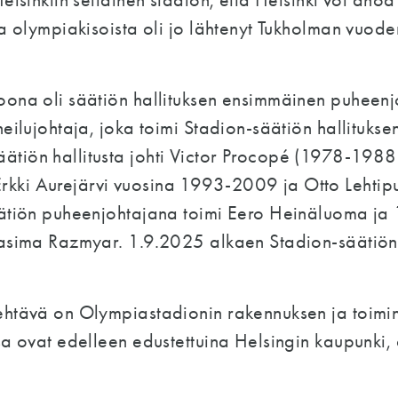
elsinkiin sellainen stadion, että Helsinki voi an
ta olympiakisoista oli jo lähtenyt Tukholman vuode
ona oli säätiön hallituksen ensimmäinen puheenjo
heilujohtaja, joka toimi Stadion-säätiön hallituk
tiön hallitusta johti Victor Procopé (1978-1988)
kki Aurejärvi vuosina 1993-2009 ja Otto Lehti
äätiön puheenjohtajana toimi Eero Heinäluoma ja
Nasima Razmyar. 1.9.2025 alkaen Stadion-säätiön 
ehtävä on Olympiastadionin rakennuksen ja toimi
a ovat edelleen edustettuina Helsingin kaupunki, o