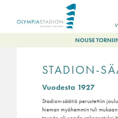
Hyppää
pääsisältöön
V
NOUSE TORNIIN
STADION-SÄ
Vuodesta 1927
Stadion-säätiö perustettiin joul
hieman myöhemmin tuli mukaan S