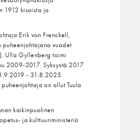
oa kesäolympiakisoja
n 1912 kisoista ja
htaja Erik von Frenckell,
sen puheenjohtajana vuodet
. Ulla Gyllenberg toimi
puu 2009-2017. Syksystä 2017
 1.9.2019 - 31.8.2025
puheenjohtaja on ollut Tuula
nnan kaikinpuolinen
petus- ja kulttuuriministeriö