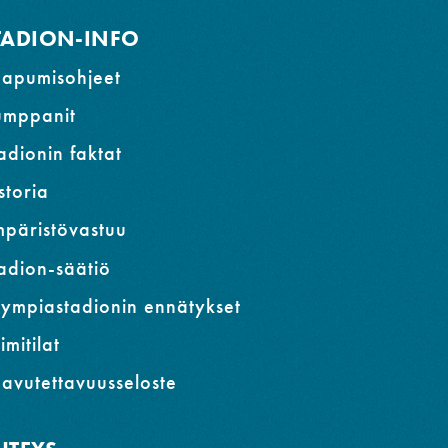
TADION-INFO
apumisohjeet
umppanit
adionin faktat
storia
päristövastuu
adion-säätiö
ympiastadionin ennätykset
imitilat
avutettavuusseloste