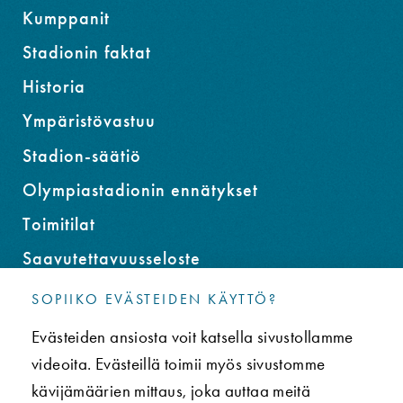
Kumppanit
Stadionin faktat
Historia
Ympäristövastuu
Stadion-säätiö
Olympiastadionin ennätykset
Toimitilat
Saavutettavuusseloste
SOPIIKO EVÄSTEIDEN KÄYTTÖ?
YHTEYS
Evästeiden ansiosta voit katsella sivustollamme
Usein kysytyt kysymykset (UKK)
videoita. Evästeillä toimii myös sivustomme
Tietosuojaseloste
kävijämäärien mittaus, joka auttaa meitä