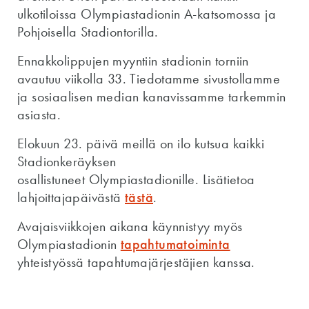
ulkotiloissa Olympiastadionin A-katsomossa ja
Pohjoisella Stadiontorilla.
Ennakkolippujen myyntiin stadionin torniin
avautuu viikolla 33. Tiedotamme sivustollamme
ja sosiaalisen median kanavissamme tarkemmin
asiasta.
Elokuun 23. päivä meillä on ilo kutsua kaikki
Stadionkeräyksen
osallistuneet Olympiastadionille. Lisätietoa
lahjoittajapäivästä
tästä
.
Avajaisviikkojen aikana käynnistyy myös
Olympiastadionin
tapahtumatoiminta
yhteistyössä tapahtumajärjestäjien kanssa.