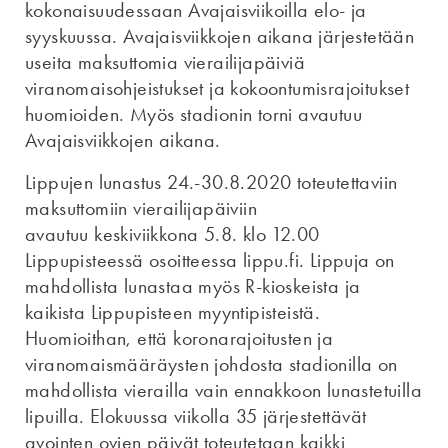
kokonaisuudessaan Avajaisviikoilla elo- ja
syyskuussa. Avajaisviikkojen aikana järjestetään
useita maksuttomia vierailijapäiviä
viranomaisohjeistukset ja kokoontumisrajoitukset
huomioiden. Myös stadionin torni avautuu
Avajaisviikkojen aikana.
Lippujen lunastus 24.-30.8.2020 toteutettaviin
maksuttomiin vierailijapäiviin
avautuu keskiviikkona 5.8. klo 12.00
Lippupisteessä osoitteessa lippu.fi. Lippuja on
mahdollista lunastaa myös R-kioskeista ja
kaikista Lippupisteen myyntipisteistä.
Huomioithan, että koronarajoitusten ja
viranomaismääräysten johdosta stadionilla on
mahdollista vierailla vain ennakkoon lunastetuilla
lipuilla. Elokuussa viikolla 35 järjestettävät
avointen ovien päivät toteutetaan kaikki