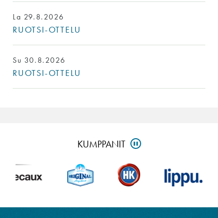
La 29.8.2026
RUOTSI-OTTELU
Su 30.8.2026
RUOTSI-OTTELU
Ohita
KUMPPANIT
PAUSE
kumppanit-
osio
ja
siirry
alatunnisteeseen