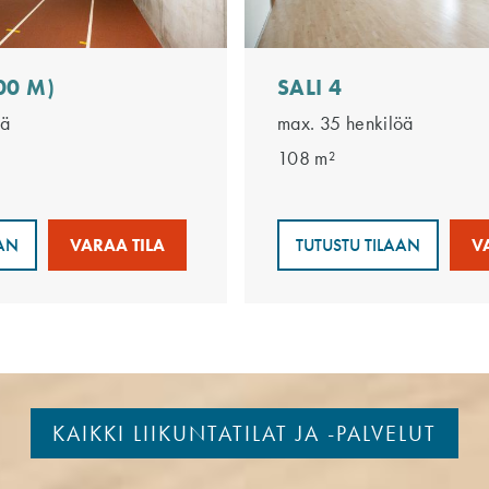
00 M)
SALI 4
öä
max. 35 henkilöä
108 m²
AAN
VARAA TILA
TUTUSTU TILAAN
V
KAIKKI LIIKUNTATILAT JA -PALVELUT