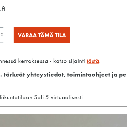
.fi
m²
VARAA TÄMÄ TILA
tästä
nnessä kerroksessa - katso sijainti
.
m. tärkeät yhteystiedot, toimintaohjeet ja 
ikuntatilaan Sali 5 virtuaalisesti.