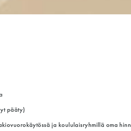
m
ia
hyt pääty)
vakiovuorokäytössä ja koululaisryhmillä oma hin