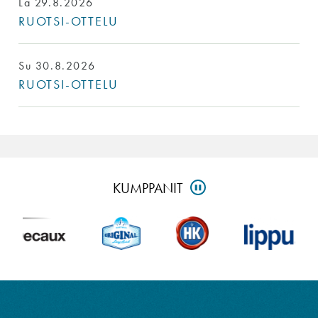
La 29.8.2026
RUOTSI-OTTELU
Su 30.8.2026
RUOTSI-OTTELU
Ohita
KUMPPANIT
PAUSE
kumppanit-
osio
ja
siirry
alatunnisteeseen