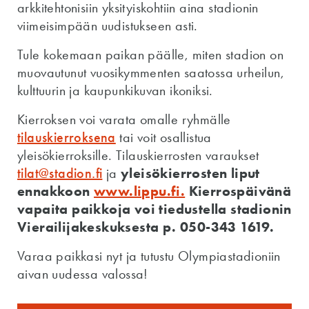
arkkitehtonisiin yksityiskohtiin aina stadionin
viimeisimpään uudistukseen asti.
Tule kokemaan paikan päälle, miten stadion on
muovautunut vuosikymmenten saatossa urheilun,
kulttuurin ja kaupunkikuvan ikoniksi.
Kierroksen voi varata omalle ryhmälle
tilauskierroksena
tai voit osallistua
yleisökierroksille. Tilauskierrosten varaukset
tilat@stadion.fi
ja
yleisökierrosten liput
ennakkoon
www.lippu.fi.
Kierrospäivänä
vapaita paikkoja voi tiedustella stadionin
Vierailijakeskuksesta p. 050-343 1619.
Varaa paikkasi nyt ja tutustu Olympiastadioniin
aivan uudessa valossa!