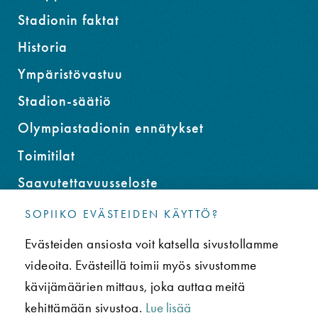
Stadionin faktat
Historia
Ympäristövastuu
Stadion-säätiö
Olympiastadionin ennätykset
Toimitilat
Saavutettavuusseloste
SOPIIKO EVÄSTEIDEN KÄYTTÖ?
YHTEYS
Evästeiden ansiosta voit katsella sivustollamme
Usein kysytyt kysymykset (UKK)
videoita. Evästeillä toimii myös sivustomme
Tietosuojaseloste
kävijämäärien mittaus, joka auttaa meitä
kehittämään sivustoa.
Lue lisää
Paavo Nurmen tie 1, 00250 Helsinki